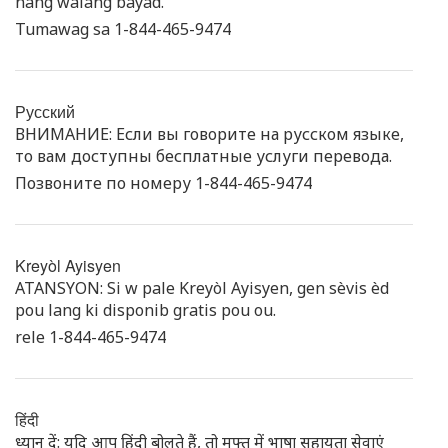
nang walang bayad.
Tumawag sa 1-844-465-9474
Русский
ВНИМАНИЕ: Если вы говорите на русском языке,
то вам доступны бесплатные услуги перевода.
Позвоните по номеру 1-844-465-9474
Kreyòl Ayisyen
ATANSYON: Si w pale Kreyòl Ayisyen, gen sèvis èd
pou lang ki disponib gratis pou ou.
rele 1-844-465-9474
हिंदी
ध्यान दें: यदि आप हिंदी बोलते हैं, तो मुफ्त में भाषा सहायता सेवाएं