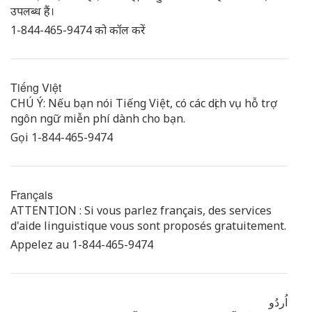
उपलब्ध हैं।
1-844-465-9474 को कॉल करें
Tiếng Việt
CHÚ Ý: Nếu bạn nói Tiếng Việt, có các dịch vụ hỗ trợ
ngôn ngữ miễn phí dành cho bạn.
Gọi 1-844-465-9474
Français
ATTENTION : Si vous parlez français, des services
d'aide linguistique vous sont proposés gratuitement.
Appelez au 1-844-465-9474
اُردُو