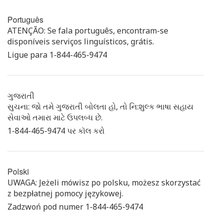
Português
ATENÇÃO: Se fala português, encontram-se
disponíveis serviços linguísticos, grátis.
Ligue para 1-844-465-9474
ગુજરાતી
સુચના: જો તમે ગુજરાતી બોલતા હો, તો નિ:શુલ્ક ભાષા સહાય
સેવાઓ તમારા માટે ઉપલબ્ધ છે.
1-844-465-9474 પર કૉલ કરો
Polski
UWAGA: Jeżeli mówisz po polsku, możesz skorzystać
z bezpłatnej pomocy językowej.
Zadzwoń pod numer 1-844-465-9474